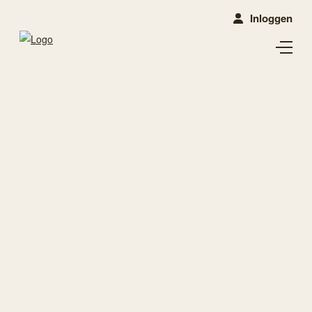
Inloggen
Elleanne Oordt
Klusleider Natuurwerkdag